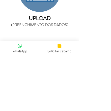
UPLOAD
(PREENCHIMENTO DOS DADOS)
TIPO 3 - GUIADO PELA
WhatsApp
Solicitar trabalho
TOMO E DSD